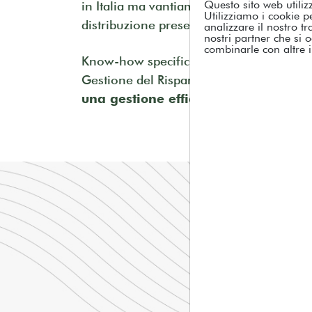
Questo sito web utiliz
in Italia ma vantiamo un’impronta global
Utilizziamo i cookie p
distribuzione presenti in tutto il mondo.
analizzare il nostro tr
nostri partner che si 
combinarle con altre i
Know-how specifici e società specializzat
Gestione del Risparmio fanno di Azimut
una gestione efficiente e diversifica
Abbiamo t