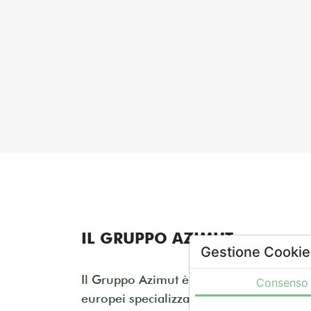
IL GRUPPO AZIMUT
Gestione Cookie
Il Gruppo Azimut è uno dei maggiori As
Consenso
europei specializzati nell’ambito del ris