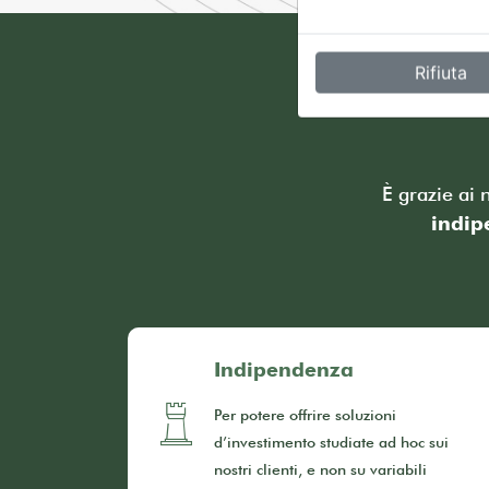
Rifiuta
È grazie ai 
indip
Indipendenza
Per potere offrire soluzioni
d’investimento studiate ad hoc sui
nostri clienti, e non su variabili