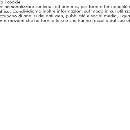
za i cookie
e grazie a 18 centri di
er personalizzare contenuti ed annunci, per fornire funzionalità
affico. Condividiamo inoltre informazioni sul modo in cui utilizza 
18
occupano di analisi dei dati web, pubblicità e social media, i qu
nformazioni che ha fornito loro o che hanno raccolto dal suo util
Centri ge
e in differenti ambiti di
il partner ideale per
ta del patrimonio.
utti gli strumenti per raggiungere ogni 
Governance